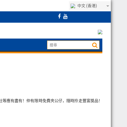
中文 (香港)
肚等應有盡有！仲有限時免費夾公仔，隨時拎走豐富獎品！