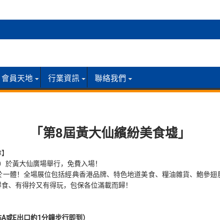
會員天地
行業資訊
聯絡我們
「第8屆黃大仙繽紛美食墟」
你】
5日）於黃大仙廣場舉行，免費入場！
於一體！全場展位包括經典香港品牌、特色地道美食、糧油雜貨、鮑參翅
得食、有得拎又有得玩，包保各位滿載而歸！
A或E出口約1分鐘步行即到）