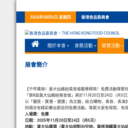
Skip
2026年08月6日 星期四
香港食品委員會
to
content
關於本會
會務活動
展覽活動
展會簡介
【千呼萬喚！黃大仙繽紛美食墟載譽歸來！免費活動等緊
「第8屆黃大仙繽紛美食墟」將於11月20日至24日（共
以「優質・實惠・健康」為主題，結合購物、美食、表演
同場亦有精彩舞台節目同免費活動，等緊大家有得買、有
入場費：免費
日期：2025年11月20日至24日（共5天）
地點：黃大仙廣場（黃大仙祠對出空地，乘搭港鐵黃大仙站