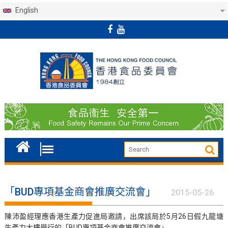
English
Skip
to
content
「BUD專項基金商會推廣交流會」
2015-05-26
陳沛盈經理應香港生產力促進局邀請，出席該局於5月26日假九龍塘
生產力大樓舉行的「BUD專項基金商會推廣交流會」。