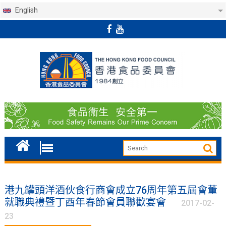
English
Skip
to
content
港九罐頭洋酒伙食行商會成立76周年第五屆會董
就職典禮暨丁酉年春節會員聯歡宴會
2017-02-
23