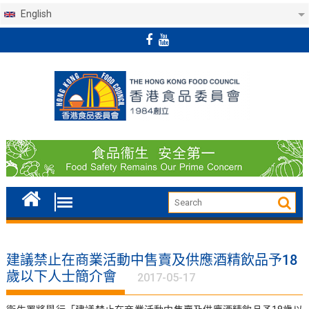
English
Skip
to
content
建議禁止在商業活動中售賣及供應酒精飲品予18
歲以下人士簡介會
2017-05-17