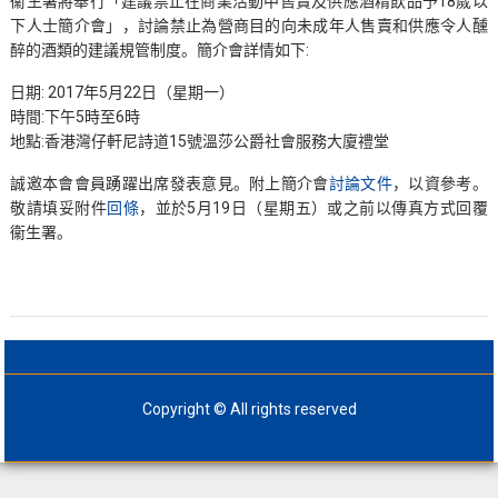
衞生署將舉行「建議禁止在商業活動中售賣及供應酒精飲品予18歲以
下人士簡介會」，討論禁止為營商目的向未成年人售賣和供應令人醺
醉的酒類的建議規管制度。簡介會詳情如下:
日期: 2017年5月22日（星期一）
時間:下午5時至6時
地點:香港灣仔軒尼詩道15號溫莎公爵社會服務大廈禮堂
誠邀本會會員踴躍出席發表意見。附上簡介會
討論文件
，以資參考。
敬請填妥附件
回條
，並於5月19日（星期五）或之前以傳真方式回覆
衞生署。
Copyright © All rights reserved