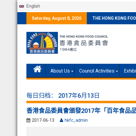
English
Skip
Saturday, August 8, 2026
THE HONG KONG FOO
to
content
About Us
Council Activities
Exhib
每日归档：
2017年6月13日
香港食品委員會頒發2017年「百年食品
2017-06-13
hkfc_admin