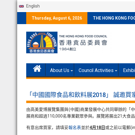
English
Skip
Thursday, August 6, 2026
THE HONG KONG FO
to
content
About Us
Council Activities
Exhib
「中國國際食品和飲料展2018」 誠邀買
由高美愛博展覽集團與(中國)商業發展中心共同舉辦的「中國國
展商和超過110,000名專業觀眾參與。展覽將展出21大食品種
有意出席買家，請填妥
報名表
並於
4月18日
或之前以電郵(in