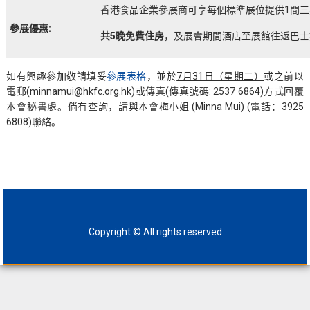
香港食品企業參展商可享每個標準展位提供1間
參展優惠:
共5晚免費住房
，及展會期間酒店至展館往返巴士
如有興趣參加敬請填妥
參展表格
，並於
7月31日（星期二）
或之前以
電郵(minnamui@hkfc.org.hk)或傳真(傳真號碼: 2537 6864)方式回覆
本會秘書處。倘有查詢，請與本會梅小姐 (Minna Mui) (電話：3925
6808)聯絡。
Copyright © All rights reserved