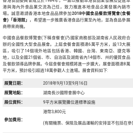
香港食品委員會成立於1984年，一直以推動本港食品業發展及促進本
港與海內外食品業交流為己任，致力推進本地食品企業發展內銷市
場。誠意邀請香港本地食品品牌參加
2018中國食品餐飲博覽會(食餐
會)「香港館」
，希望進一步推廣香港食品行業至內地，並為食品參展
商帶來商機。
中國食品餐飲博覽會(下稱食餐會)乃國家商務部及湖南省人民政府合
辦的全國性大型食品展會。上屆食餐會面積達6萬平方米，設13大展
區，吸引了14個境外地區包括香港、韓國、台灣、東南亞、捷克等
地，以及全國21個省、市、自治區及湖南省內14個市、州的優質食品
及餐飲領導品牌參展。今屆食餐會規模將進一步擴大，展會面積達8萬
平方米，預計吸引超過18萬參觀人士進場。展會資料如下:
展覽日期：
2018年9月13至9月16日
展覽地點：
湖南長沙國際會展中心
展位資料：
9平方米展覽攤位連標準設施
港幣3,800元
參加費用：
(有關機票、保險及展品運輸的安排並不包括在參