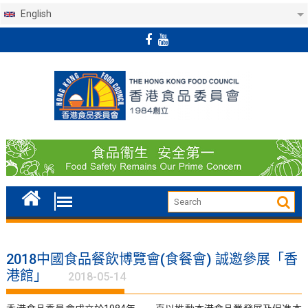
English
Skip
to
content
2018中國食品餐飲博覽會(食餐會) 誠邀參展「香
港館」
2018-05-14