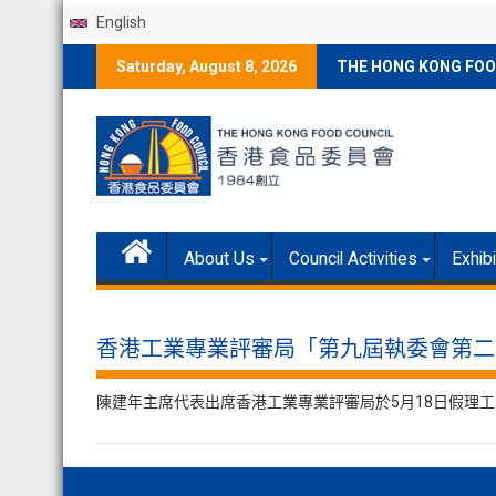
English
Skip
Saturday, August 8, 2026
THE HONG KONG FOO
to
content
About Us
Council Activities
Exhib
香港工業專業評審局「第九屆執委會第二
陳建年主席代表出席香港工業專業評審局於5月18日假理