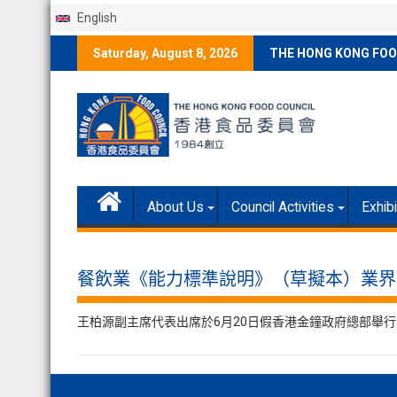
English
Skip
Saturday, August 8, 2026
THE HONG KONG FOO
to
content
About Us
Council Activities
Exhib
餐飲業《能力標準說明》（草擬本）業界
王柏源副主席代表出席於6月20日假香港金鐘政府總部舉