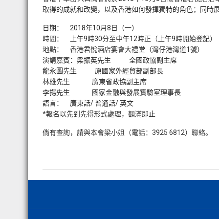
取得的成就和改變，以及香港如何發揮獨特的角色；同時
日期： 2018年10月8日（一）
時間： 上午9時30分至中午12時正（上午9時開始登記）
地點： 香港君悅酒店宴會大禮堂（灣仔港灣道1號）
演講嘉賓：梁振英先生 全國政協副主席
龍永圖先生 原國家外經貿部副部長
林雄先生 廣東省政協副主席
李揚先生 國家金融與發展實驗室理事長
語言： 廣東話/ 普通話/ 英文
*報名以先到先得形式處理，額滿即止
倘有查詢，請與本會梁小姐（電話：3925 6812）聯絡。