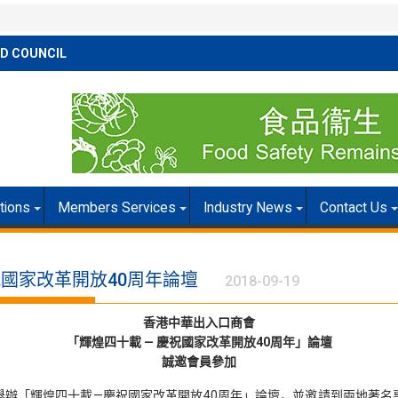
D COUNCIL
itions
Members Services
Industry News
Contact Us
祝國家改革開放40周年論壇
2018-09-19
香港中華出入口商會
「輝煌四十載
—
慶祝國家改革開放40周年」論壇
誠邀會員參加
酒店舉辦「輝煌四十載—慶祝國家改革開放40周年」論壇，並邀請到兩地著