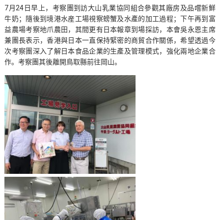
7月24日早上，考察團到訪大山乳業協同組合參觀其廠房及品嚐新鮮
牛奶；隨後到境港水産工場視察螃蟹及水產的加工過程；下午再到富
益農場考察地爪農田，其間更有日本報章到場採訪，本會吳永恩主席
兼團長表示，香港與日本一直保持緊密的商貿合作關係，希望透過今
次考察團深入了解日本食品企業的生產及管理模式，強化兩地企業合
作。考察團其後離開鳥取縣前往岡山。