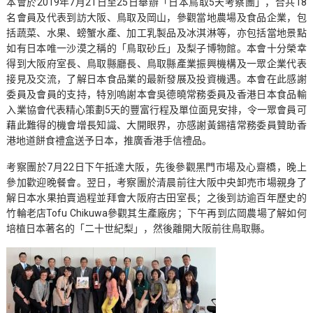
本會於2019年7月21日至25日舉辦「日本鳥取5天考察團」，合共18
名會員及代表到訪大阪、鳥取及岡山，參觀當地農場及食品企業，包
括蔬菜、水果、螃蟹水產、加工乳製品及冰淇淋等，亦包括當地景點
如有日本唯一沙漠之稱的「鳥取砂丘」及梨子博物館。本會十分榮幸
得到大阪府室長、鳥取縣廳長、鳥取縣產業振興機構及一眾企業代表
接見及交流，了解日本食品業的最新發展及投資機遇。本會在此感謝
委員及會員的支持，特別嗚謝本會吳德曉常務委員及香港日本食品輸
入業協會代表精心策劃5天的豐富行程及單位面見安排，令一眾會員可
藉此難得的機會增長知識、大開眼界，亦感謝黃錫禧常務委員贊助香
港地道餅食禮盒送予日本，推廣香港手信禮品。
考察團於7月22日下午抵達大阪，先後參觀黑門市場及心齋橋，晚上
參加歡迎晚餐會。翌日，考察團於清晨前往大阪中央卸売市場親身了
解日本水果拍賣過程並拜會大阪府古田室長；之後到訪逾百年歷史的
竹輪老店Tofu Chikuwa參觀其生產廠房；下午再到広岡農場了解如何
培植日本著名的「二十世紀梨」，然後離開大阪前往鳥取縣。