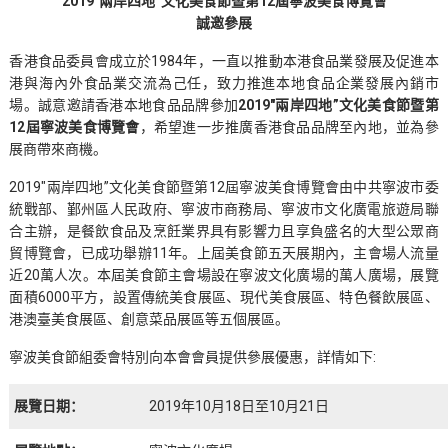
2019″
兩岸四地”文化美食節暨第12屆寧波美食博覽會
誠邀參展
香港食品委員會成立於1984年，一直以推動本港食品業發展及促進本
港與海內外食品業交流為己任，致力推進本地食品企業發展內銷市
場。誠意邀請香港本地食品品牌參加
2019″兩岸四地”文化美食節暨第
12屆寧波美食博覽會
，希望進一步推廣香港食品品牌至內地，並為參
展商帶來商機。
2019″兩岸四地”文化美食節暨第12屆寧波美食博覽會由中共寧波市委
統戰部、鄞州區人民政府、寧波市商務局、寧波市文化廣電旅遊局聯
合主辦，是餐飲食品及烹飪業界具有影響力且享負盛名的大型公眾商
貿博覽會，已成功舉辦11年。上屆美食節五天展期內，主會場人流量
近20萬人次。本屆美食節主會場設在寧波文化廣場的萬人廣場，展覽
面積6000平方，設置傳統美食展區、現代美食展區、特色餐飲展區、
港澳臺美食展區、創意菜品展區等五個展區。
寧波美食節組委會特別向本會會員提供參展優惠，詳情如下:
展覽日期：
2019年10月18日至10月21日