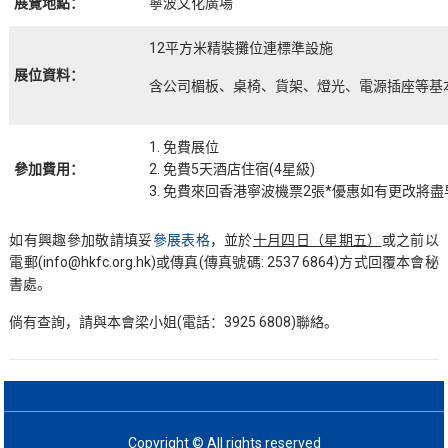
展覽地點：
寧波文化廣場
12平方米精裝攤位連標準設施
展位資料：
含公司楣板、桌椅、貨架、燈光、電源插座等基
1. 免費展位
參加費用：
2. 免費5天酒店住宿(4星級)
3. 免費來回香港寧波機票2張*優惠如有更改將
如有興趣參加敬請填妥
參展表格
，並於
十月四日（星期五）
或之前以
電郵(info@hkfc.org.hk)或傳真(傳真號碼: 2537 6864)方式回覆本會秘
書處。
倘有查詢，請與本會梁小姐(電話：3925 6808)聯絡。
Copyright © All rights reserved