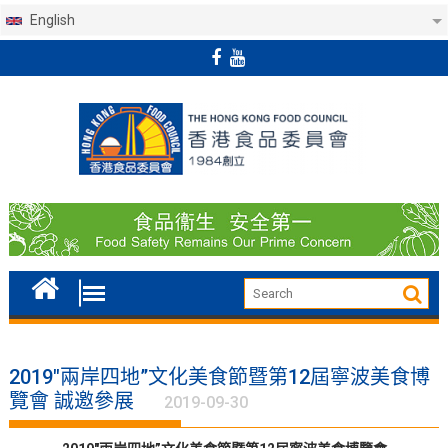
English
Skip
to
content
2019″兩岸四地”文化美食節暨第12屆寧波美食博
覽會 誠邀參展
2019-09-30