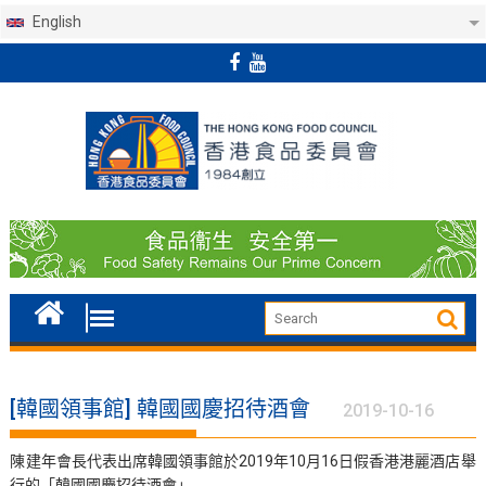
English
Skip
to
content
[韓國領事館] 韓國國慶招待酒會
2019-10-16
陳建年會長代表出席韓國領事館於2019年10月16日假香港港麗酒店舉
行的「韓國國慶招待酒會」。