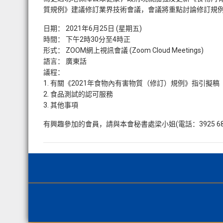
質規例》建議修訂業界技術會議，會議將重點討論修訂規
日期： 2021年6月25日 (星期五)
時間： 下午2時30分至4時正
形式： ZOOM網上視訊會議 (Zoom Cloud Meetings)
語言： 廣東話
議程：
1. 有關《2021年食物內有害物質（修訂）規例》指引擬稿
2. 食品測試的認可服務
3. 其他事項
有興趣參加的會員，請與本會秘書處梁小姐(電話：3925 68