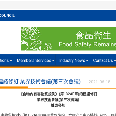
COUNCIL
itions
Members Services
Industry News
Contact Us
的建議修訂 業界技術會議(第三次會議)
2021-06-18
《食物內有害物質規例》(第132AF章)的建議修訂
業界技術會議(第三次會議)
誠邀參加
例》(第132AF章)展開業界諮詢。食物安全中心將於6月25日以網上視訊型式