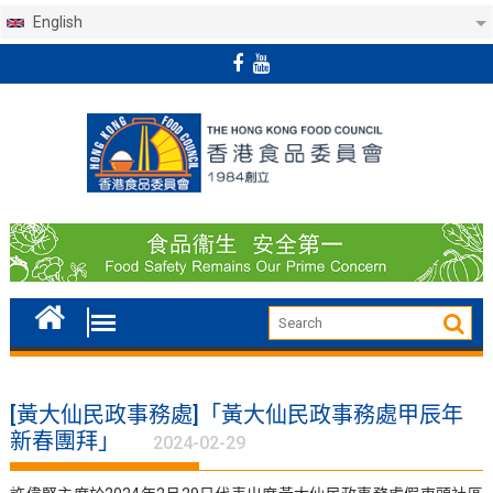
English
Skip
to
content
[黃大仙民政事務處]「黃大仙民政事務處甲辰年
新春團拜」
2024-02-29