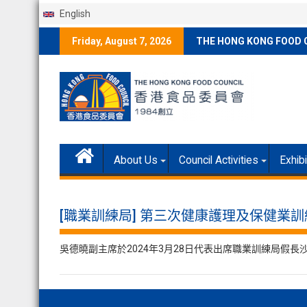
English
Skip
Friday, August 7, 2026
THE HONG KONG FOOD 
to
content
About Us
Council Activities
Exhib
[職業訓練局] 第三次健康護理及保健業
吳德曉副主席於2024年3月28日代表出席職業訓練局假