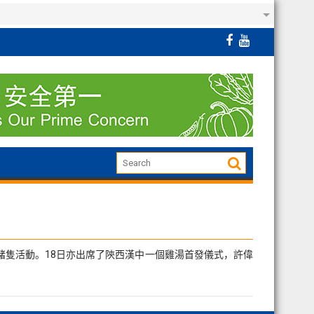
的豬隻活動。18日亦出席了陝西漢中一個雞湯首發儀式，許偉