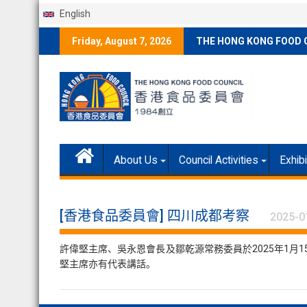
English
Skip
Friday, August 7, 2026
THE HONG KONG FOOD 
to
content
About Us
Council Activities
Exhib
[香港食品委員會] 四川成都考察
2025-0
許偉堅主席、吳永恩會長及鄒乾源常務委員於2025年1月
堅主席亦有代表講話。