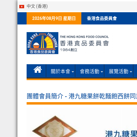
中文 (香港)
Skip
2026年08月9日 星期日
香港食品委員會
to
content
關於本會
會務活動
展覽活動
團體會員簡介 - 港九糖果餅乾麵飽西餅