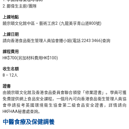
2. 鄺偉生主廚/團隊
上課地點
饒宗頤文化館中區 – 藝術工房2 (九龍美孚青山道800號)
上課日期
請向香港食品衞生管理人員協會鍾小姐(電話:2243 3466)查詢
課程費用
HK$700(另加材料費用HK$100)
收生名額
8 – 12人
證書
由饒宗頤文化館及香港食品委員會聯合頒發「修業證書」。學員可獲
免費提供網上食品安全課程，一個月內可向香港食品衞生管理人員協
會申請投考英國環境衞生協會第二級食品安全證書，詳情請向
HKFHAA秘書處查詢。
中醫食療及保健調養