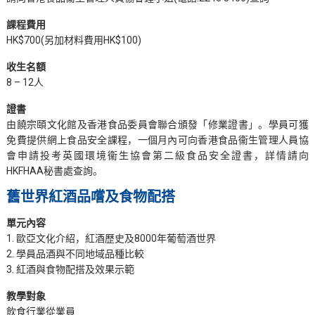
課程費用
HK$700(另加材料費用HK$100)
收生名額
8 – 12人
證書
由饒宗頤文化館及香港食品委員會聯合頒發「修業證書」。學員可獲
免費提供網上食品安全課程，一個月內可向香港食品衞生管理人員協
會申請投考英國環境衞生協會第二級食品安全證書，詳情請向
HKFHAA秘書處查詢。
舊世界紅酒品嚐及食物配搭
單元內容
1. 歐亞文化介紹，紅酒歷史及8000年葡萄酒世界
2. 學員品酒與不同地域品種比較
3. 紅酒與食物配搭及效果示範
教學對象
飲食行業從業員