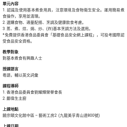
單元內容
1. 認識及使用基本煮食用具，注意環境及食物衞生安全。運用簡易煮
食操作，享用並清理。
2. 選購食物、適量配搭、烹調及健康飲食考慮。
3. 蒸、煮、炆、焗、炒、(炸)基本烹調方法及選用。
*免費提供香港食品委員會「基礎食品安全網上課程」，可投考國際認
受食品安全資格。
教學對象
對基本煮食有興趣人士
授課語言
粵語，輔以英文詞彙
課程導師
1. 香港食品委員會劉耀輝榮譽會長
2. 鄺偉生主廚
上課地點
饒宗頤文化館中區 – 藝術工房2 (九龍美孚青山道800號)
上課日期