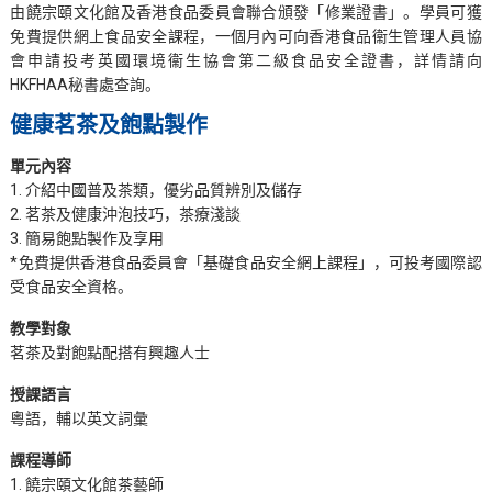
由饒宗頤文化館及香港食品委員會聯合頒發「修業證書」。學員可獲
免費提供網上食品安全課程，一個月內可向香港食品衞生管理人員協
會申請投考英國環境衞生協會第二級食品安全證書，詳情請向
HKFHAA秘書處查詢。
健康茗茶及飽點製作
單元內容
1. 介紹中國普及茶類，優劣品質辨別及儲存
2. 茗茶及健康沖泡技巧，茶療淺談
3. 簡易飽點製作及享用
*免費提供香港食品委員會「基礎食品安全網上課程」，可投考國際認
受食品安全資格。
教學對象
茗茶及對飽點配搭有興趣人士
授課語言
粵語，輔以英文詞彙
課程導師
1. 饒宗頤文化館茶藝師