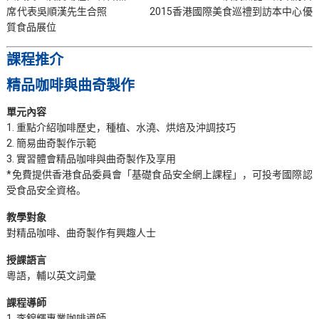
席代表吳順漢先生合照 2015香港國際美食巡禮到訪本中心優
質食品展位
課程推介
精品咖啡與曲奇製作
單元內容
1. 重點介紹咖啡歷史，種植、水澆、烘焙及沖調技巧
2. 簡易曲奇製作示範
3. 實習體會精品咖啡與曲奇製作及享用
*免費提供香港食品委員會「基礎食品安全網上課程」，可投考國際認
受食品安全資格。
教學對象
對精品咖啡、曲奇製作有興趣人士
授課語言
粵語，輔以英文詞彙
課程導師
1. 李錦輝專業咖啡導師