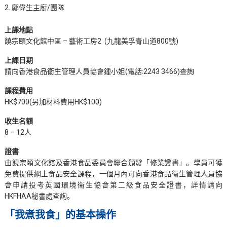
2. 鄺偉生主廚/團隊
上課地點
饒宗頤文化館中區 – 藝術工房2 (九龍美孚青山道800號)
上課日期
請向香港食品衞生管理人員協會鍾小姐(電話:2243 3466)查詢
課程費用
HK$700(另加材料費用HK$100)
收生名額
8 – 12人
證書
由饒宗頤文化館及香港食品委員會聯合頒發「修業證書」。學員可獲
免費提供網上食品安全課程，一個月內可向香港食品衞生管理人員協
會申請投考英國環境衞生協會第二級食品安全證書，詳情請向
HKFHAA秘書處查詢。
「我煮我食」的基本操作