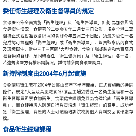
來，本會會繼續努力積極籌劃更多活動，以提升食品安全為己任。
委任衛生經理及衛生督導員的規定
食環署公佈全面實施「衛生經理」及「衛生督導員」計劃 為加強監管
食肆衛生情況，食環署於二零零五年二月廿三日公佈，規定全港二萬
間持正式或暫准飲食牌照的食肆今年五月三十日起，須最少委任一名
完成認可課程的「衛生經理」或「衛生督導員」，負責監察店內食物
及環境衛生，當中三千三百間*大型食肆、食物工場或製造和售賣高風
險食物的食肆，須同時委任「衛生督導員」及「衛生經理」各一名，
若違規者署方有權吊銷牌照，詳情請參閱食環署網頁。
新持牌制度由2004年6月起實施
食物環境衛生署在2004年公佈由該年下半年開始，正式實施新的持牌
條件，規定*大型及高風險食肆/食品工場須委任一名衛生經理和一名
衛生督導員監察食物衛生。食環處會繼續免費為食肆培訓「衛生督導
員」，而食肆持牌人則須自行負責培訓「衛生經理」的費用。成功考
獲「衛生經理」資歷的人士可透過培訓院校將個人資料交回食環處存
檔。
食品衛生經理課程