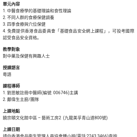
單元內容
1. 中醫食療學的基礎理論和食性理論
2. 不同人群的食療保健調養
3. 四季食療與穴位保健
4. 免費提供香港食品委員會「基礎食品安全網上課程」，可投考國際
認受食品安全資格。
教學對象
對中藥及保健有興趣人士
授課語言
粵語
課程導師
1. 劉思敏註冊中醫師(編號: 006746)主講
2. 鄺偉生主廚/團隊
上課地點
饒宗頤文化館中區 – 藝術工房2 (九龍美孚青山道800號)
上課日期
請向香港食品衞生管理人員協會鍾小姐(電話:2243 3466)查詢