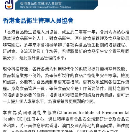
香港食品衞生管理人員協會
「香港食品衞生管理人員協會」成立於二零零一年，會員均為熱心推
動本港食品衞生的人士，對食品衞生、酒店飲食業管理及食品業發展
非常關注。多年來本會積極舉辦了各項與食品衞生相關的培訓課程、
研討會、交流活動及工作坊等，希望將最新的食品衛生安全資訊與同
業分享，藉此提升食品管理的水平。
現今科技發達，各行各業均利用現代化的系統以提升機構整體效能；
食品製造業亦不例外，為確保所製作的食品合符衞生安全標準，檢測
和認證，必能有助食品業制定更完善措施，更有效地監察各個工作流
程。身為食品管理一員，確保食品安全是工作首要條件，而持之而恆
的培訓更是必要的條件，培訓除可獲取最新知識及行業資訊，更可進
一步提升個人專業水平，為事業鋪展更廣濶的空間。
本會為英國環境衞生協會(Chartered Institute of Environmental
Health, CIEH)註冊中心，過往積極舉辦食品安全增潤研討會及食品安
全培訓，將正面信息帶給香港、澳門及國內等地的食品同業。繼往開