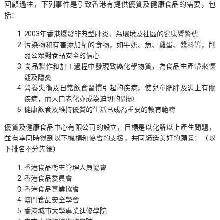
回顧過往，下列事件是引致香港有提供優質及健康食品的需要，包
括：
2003年香港爆發非典型肺炎，為環境及社區的健康響警號
污染物和有害添加劑的食物，如牛奶、魚、雞蛋、醬料等，削
弱公眾對食品安全的信心
食品製作和加工過程中發現致癌化學物質，為食品生產帶來懷
疑及隱憂
營養失衡及日常飲食習慣引起的疾病，使兒童肥胖及患上有關
疾病，而人口老化亦成為迫切的問題
健康飲食及維持優質的生活已成為重要的教育範疇
優質及健康食品中心有限公司的設立，目標是以化解以上產生問題，
並有幸同時得到以下機構和協會的支援，共同締造美好的願景：（以
下排名不分先後）
香港食品衞生管理人員協會
香港食品委員會
香港食品專業協會
澳門食品安全學會
香港城市大學專業進修學院