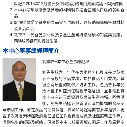
以配合2015年12月澳洲及中國簽訂的自由貿易協議下開拓商機
本中心期望以健康及營養的材料製作適合亞洲人口味的美味食
品
促進從農場至餐桌的食品安全供應鏈，以協助網購銷售原材料
及食品產品
教育下一代食品原材料及食品生產可持續發展的知識與實踐，
同時培養健康和優質生活
本中心董事總經理簡介
劉耀輝—本中心董事總經理
劉先生於六十年代在大學期間已與兄長於英國
參與家族的食品業務，始於食品入口業務。其
後亦開展他的教學／培訓工作，包括曾多年於
澳洲維多利亞州任職教學及培訓，並非常欣賞
澳洲擁有的天然資源及農業生產物種。回香港
後，劉先生積極參與香港及澳門機構的食品安
全培訓工作，並在產品的品質保證、檢測和認證等擁有多年經驗，更
曾多次獲香港特區政府委任出任工作委員會成員及社區服務工作等，
憑劉先生的經驗及網絡，可帶領本中心於鄰近城市開展工作及廣濶商