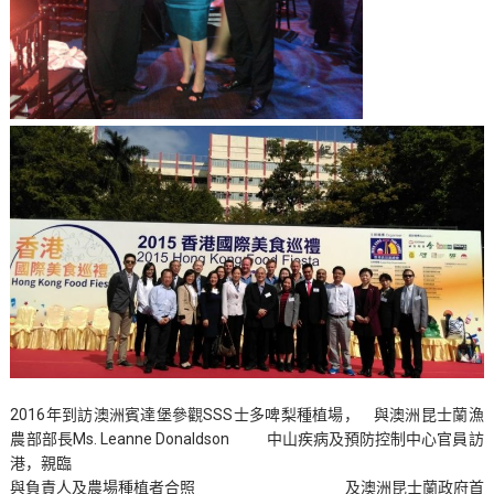
2016年到訪澳洲賓達堡參觀SSS士多啤梨種植場， 與澳洲昆士蘭漁
農部部長Ms. Leanne Donaldson 中山疾病及預防控制中心官員訪
港，親臨
與負責人及農場種植者合照 及澳洲昆士蘭政府首