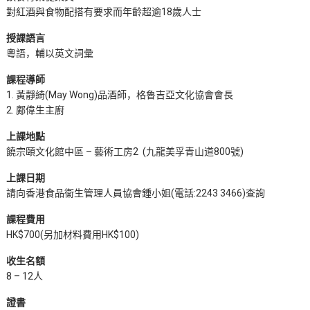
對紅酒與食物配搭有要求而年齡超逾18歲人士
授課語言
粵語，輔以英文詞彙
課程導師
1. 黃靜綺(May Wong)品酒師，格魯吉亞文化協會會長
2. 鄺偉生主廚
上課地點
饒宗頤文化館中區 – 藝術工房2 (九龍美孚青山道800號)
上課日期
請向香港食品衞生管理人員協會鍾小姐(電話:2243 3466)查詢
課程費用
HK$700(另加材料費用HK$100)
收生名額
8 – 12人
證書