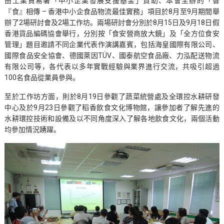
由工業貿易署「中小企業發展支援基金」資助、本會主辦的「智
『食』相傳 – 香港中小企食品物流最佳實務」項目於8月至9月期間舉
辦了2場研討會及2場工作坊。兩場研討會分別於8月15日及9月18日假
香港貨品編碼協會舉行，分別按「食安營商放大鏡」及「全方位食安
管理」題目邀請不同企業代表作演講嘉賓，包括海皇國際有限公司、
國際食品安全協會、德國萊因TÜV、國泰航空食品廠、力泓配送物流
有限公司等，各代表以多年實戰經驗與業界進行交流，共吸引超過
100名食品從業員參與。
至於工作坊方面，則於8月19日參觀了蔬菜統營處及全環控水耕研發
中心及於9月23日參觀了稻香飲食文化博物館，讓參加者了解先進的
水耕環控技術和設備及以不同角度深入了解各地飲食文化，兩個活動
均參加情況踴躍。