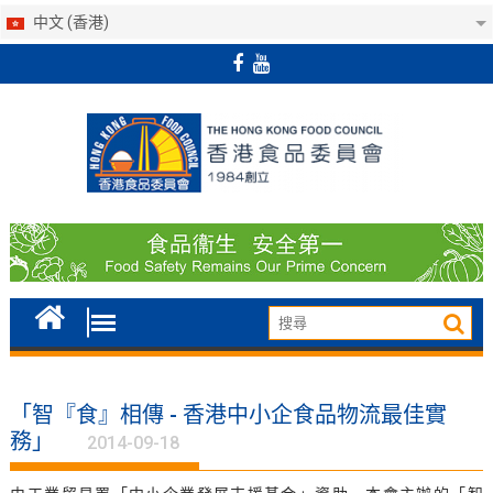
中文 (香港)
Skip
to
content
「智『食』相傳 - 香港中小企食品物流最佳實
務」
2014-09-18