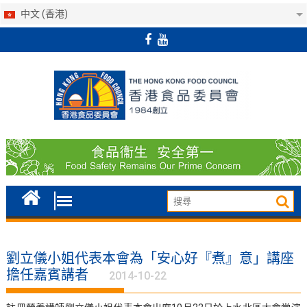
中文 (香港)
Skip
to
content
劉立儀小姐代表本會為「安心好『煮』意」講座
擔任嘉賓講者
2014-10-22