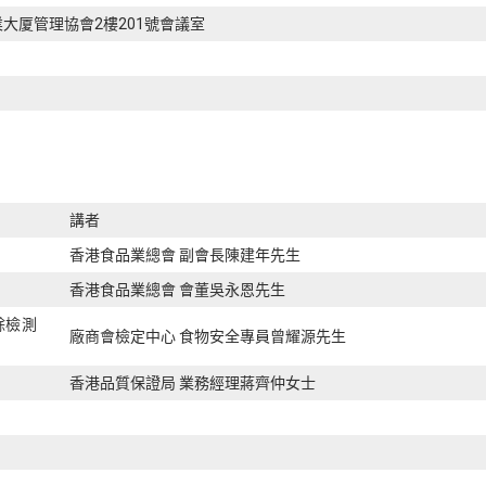
業大厦管理協會2樓201號會議室
講者
香港食品業總會 副會長陳建年先生
香港食品業總會 會董吳永恩先生
餘檢測
廠商會檢定中心 食物安全專員曾耀源先生
香港品質保證局 業務經理蔣齊仲女士