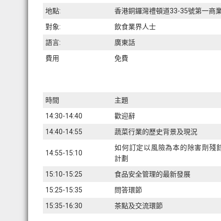
地點:
香港銅鑼灣禮頓道33-35號第一商
對象:
飲食業界人士
語言:
廣東話
費用
免費
時間
主題
14:30-14:40
歡迎辭
14:40-14:55
蔬菜行業的歷史背景及現況
如何訂定以風險為本的除害劑殘
14:55-15:10
計劃
15:10-15:25
食品安全管理的最新發展
15:25-15:35
問答環節
15:35-16:30
茶點及交流環節