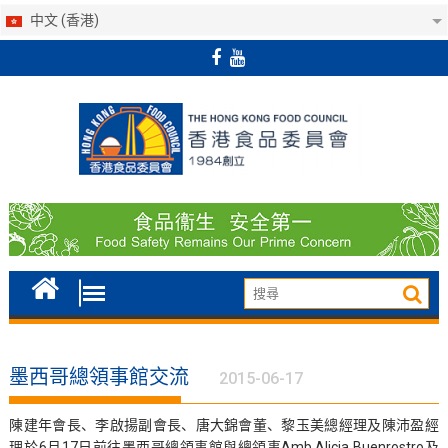
中文 (香港)
Skip
to
content
墨西哥總領事館交流
2015-06-17
陳建年會長、李啟揚副會長、唐大錦會董、黎玉美總經理及陳沛盈經
理於6月17日前往墨西哥總領事館與總領事Amb.Alicia Buenrostro及