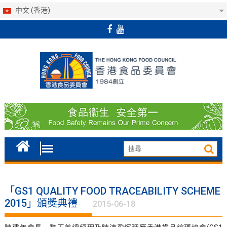
中文 (香港)
Skip
to
content
「GS1 QUALITY FOOD TRACEABILITY SCHEME
2015」頒獎典禮
2015-06-18