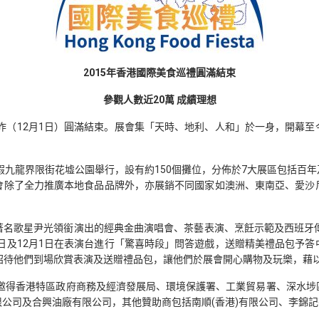
2015
年香港國際美食巡禮圓滿結束
參觀人數近
20
萬 成績理想
」昨（12月1日）圓滿結束。展會集「天時、地利、人和」於一身，開幕
月1日假九龍界限街花墟公園舉行，設有約150個攤位，分佈於7大展區包括
會除了全力推廣本地食品品牌外，亦展銷不同國家如澳洲、東南亞、愛沙
歌星尹光領銜演出的經典金曲演唱會、茶藝表演、烹飪示範及西班牙傳統法
0日及12月1日在表演台進行「驚喜時段」問答遊戲，送贈精美禮品包予
招待他們到場欣賞表演及送贈禮品包，讓他們於展會開心購物及玩樂，藉
並邀得香港特區政府商務及經濟發展局、環境保護署、工業貿易署、深水
司及合興油廠有限公司，其他贊助商包括南順(香港)有限公司、李錦記有限