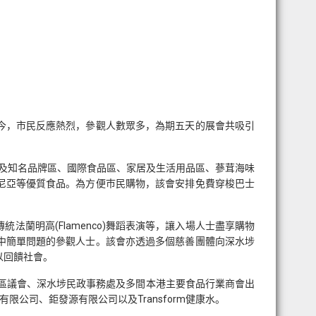
至今，市民反應熱烈，參觀人數眾多，為期五天的展會共吸引
百年及知名品牌區、國際食品區、家居及生活用品區、蔘茸海味
尼亞等優質食品。為方便巿民購物，該會安排免費穿梭巴士
蘭明高(Flamenco)舞蹈表演等，讓入場人士盡享購物
答中簡單問題的參觀人士。該會亦透過多個慈善團體向深水埗
以回饋社會。
埗區議會、深水埗民政事務處及多間本港主要食品行業商會出
公司、鉅發源有限公司以及Transform健康水。