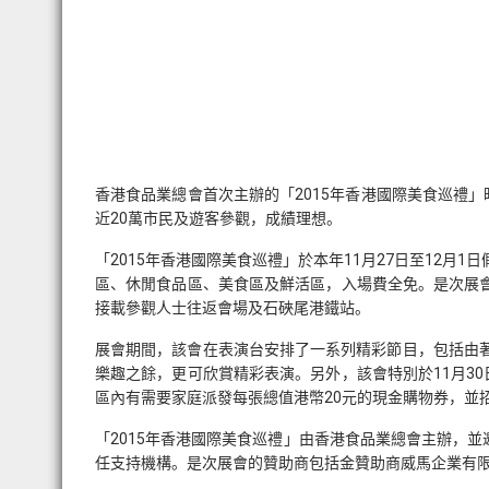
香港食品業總會首次主辦的「2015年香港國際美食巡禮
近20萬市民及遊客參觀，成績理想。
「2015年香港國際美食巡禮」於本年11月27日至12
區、休閒食品區、美食區及鮮活區，入場費全免。是次展
接載參觀人士往返會場及石硤尾港鐵站。
展會期間，該會在表演台安排了一系列精彩節目，包括由著名
樂趣之餘，更可欣賞精彩表演。另外，該會特別於11月3
區內有需要家庭派發每張總值港幣20元的現金購物券，並
「2015年香港國際美食巡禮」由香港食品業總會主辦，
任支持機構。是次展會的贊助商包括金贊助商威馬企業有限公