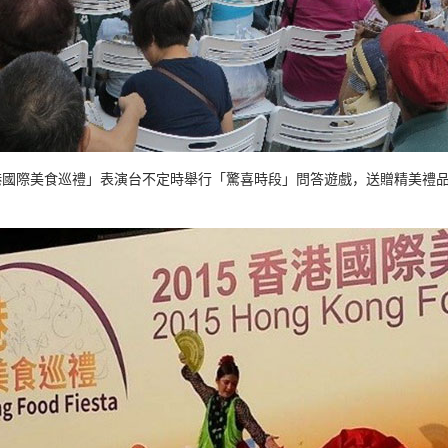
香港國際美食巡禮」表演台不定時舉行「驚喜時段」問答遊戲，送贈精美禮