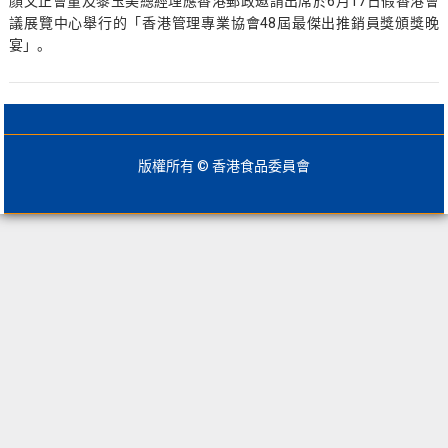
顏文正會董及黎玉美總經理應香港郵政邀請出席於6月17日假香港會
議展覽中心舉行的「香港管理專業協會48屆最傑出推銷員獎頒獎晚
宴」。
版權所有 © 香港食品委員會