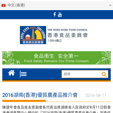
中文 (香港)
Skip
to
content
2016湖南(香港)優質農產品推介會
2016-08-11
陳建年會長及吳永恩副會長代表出席湖南省人民政府於8月11日假香
港會議展覽中心舉行的「2016湖南(香港)優質農產品推介會」並擔任