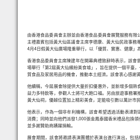
由香港食品委員會主辦並由香港食品委員會展覽服務有限公
主禮嘉賓包括黃大仙區議會主席李德康、黃大仙民政事務專
4月4日假黃大仙廣場隆重舉行，以「優質、實惠、健康」
香港食品委員會主席陳建年在開幕典禮致辭時表示，該會曾
場舉行「第2屆黃大仙繽紛美食墟」，旨在提供一個平臺
質食品及家居用品的機會，推動本土經濟。該會衷心感謝
他續稱，今屆展會除提供大量折扣優惠外，並新增多個熟
益力多特飲等，參觀人士將可大飽口福。另由旅遊事務署
黃大仙祠，優越位置加上精彩美食，定能吸引數以萬計市
他表示，作為一個非牟利機構，該會希望透過活動表達對區
消費；同時並向他們派發1,000張金鳳泰國香米禮品包
並多謝贊助商踴躍捐輸。
展會期間，該會將邀請表演團體於表演台進行演出，包括