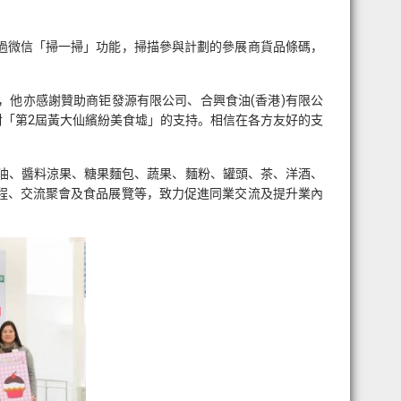
過微信「掃一掃」功能，掃描參與計劃的參展商貨品條碼，
他亦感謝贊助商钜發源有限公司、合興食油(香港)有限公
「第2屆黃大仙繽紛美食墟」的支持。相信在各方友好的支
食油、醬料涼果、糖果麵包、蔬果、麵粉、罐頭、茶、洋酒、
程、交流聚會及食品展覽等，致力促進同業交流及提升業內