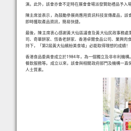
演。此外，該會亦會不定時在展會會場派發贊助禮品予入
陳主席並表示，為鼓勵參展商應用資訊科技宣傳產品，該
即時獲取產品資訊，簡易快捷。
最後，陳主席衷心感謝黃大仙區議會及黃大仙民政事務處
司、奇華餅家、恆香老餅家、香港卓爾食品公司、業興肉
持下，「第2屆黃大仙繽紛美食墟」必能取得理想的成績！
香港食品委員會成立於1984年，為一個獨立及非牟利機
餐飲服務等。成立以來，該會與相關政府部門及機構一直
人士質素。