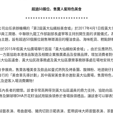
超過50展位、售賣人氣特色美食
*
*
*
*
*
*
*
*
*
*
*
*
*
*
*
*
*
* * * * * * * *
司出任承辦機構的「第2屆黃大仙繽紛美食墟」於2017年4月1日假黃
員江潤珊、中聯辦九龍工作部副部長盧寧等主持別開生面的求籤儀式，為
為主題，設有超過50個展位銷售琳瑯滿目的糧油食品、海味乾貨、糕點餅
於2015年假黃大仙廣場舉行首屆「黃大仙繽紛美食墟」，由於反應熱
，一方面協助本港食品製造及相關企業推廣產品及發展品牌，增加消費者對
黃大仙區議會、黃大仙民政事務處及黃大仙區康樂事務辦事處在場地安排
食參展商，售賣各種美食及飲品如臺式熱狗及烤香腸、酸辣粉、地道碗仔
推行的「美食車先導計劃」其中兩架美食車亦進駐黃大仙廣場，售賣特色
民及遊客入場消費購物！
內長者的關懷。該會非常高興得到黃大仙區議員的鼎力支持，協助向區內長
換領券及獅球嘜DHA芥花籽油試用裝換領券於會場換領禮品，讓該會可以聊
綜藝表演、粵曲獻唱、豬肉切割示範表演、藍帶調味大師廚藝表演、茶