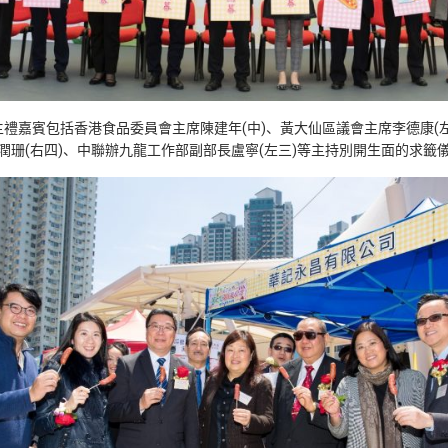
主禮嘉賓包括香港食品委員會主席陳建年(中)、黃大仙區議會主席李德康(左
潤珊(右四)、中聯辦九龍工作部副部長盧寧(左三)等主持別開生面的求籤