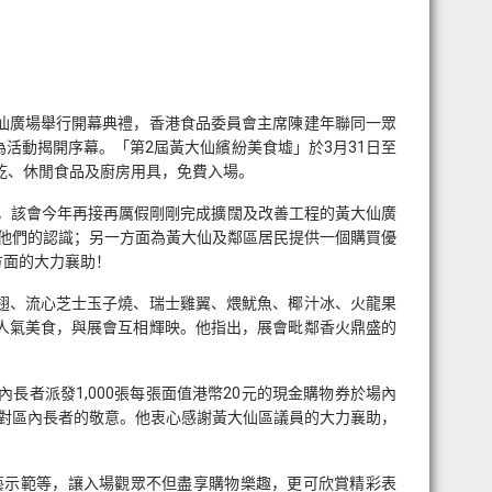
大仙廣場舉行開幕典禮，香港食品委員會主席陳建年聯同一眾
活動揭開序幕。「第2屆黃大仙繽紛美食墟」於3月31日至
乾、休閒食品及廚房用具，免費入場。
烈，該會今年再接再厲假剛剛完成擴闊及改善工程的黃大仙廣
他們的認識；另一方面為黃大仙及鄰區居民提供一個購買優
方面的大力襄助！
翅、流心芝士玉子燒、瑞士雞翼、煨魷魚、椰汁冰、火龍果
人氣美食，與展會互相輝映。他指出，展會毗鄰香火鼎盛的
者派發1,000張每張面值港幣20元的現金購物券於場內
表對區內長者的敬意。他衷心感謝黃大仙區議員的大力襄助，
藝示範等，讓入場觀眾不但盡享購物樂趣，更可欣賞精彩表