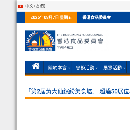
中文 (香港)
Skip
2026年08月7日 星期五
香港食品委員會
to
content
關於本會
會務活動
展覽活動
「第2屆黃大仙繽紛美食墟」 超過50展