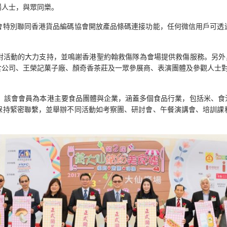
場人士，與眾同樂。
會特別聯同香港貨品編碼協會開放產品條碼連接功能，任何微信用戶可透
對活動的大力支持，並鳴謝香港聖約翰救傷隊為會場提供救傷服務。另外，
食公司、王榮記菓子廠、顏奇香茶莊及一眾參展商、表演團體及參觀人士對
構。該會會員為本港主要食品團體與企業，涵蓋多個食品行業，包括米、
保持緊密聯繫，並舉辦不同活動如考察團、研討會、午餐演講會、培訓課