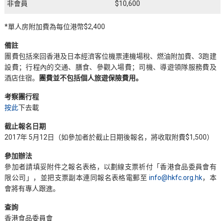
非會員
$10,600
*單人房附加費為每位港幣$2,400
備註
團費包括來回香港及日本經濟客位機票連機場稅、燃油附加費、3跑建
設費；行程內的交通、膳食、參觀入場費；司機、導遊領隊服務費及
酒店住宿。
團費並不包括個人旅遊保險費用。
考察團
行程
按此
下去載
截止報名日期
2017年 5月12日（如參加者於截止日期後報名，將收取附費$1,500）
參加辦法
參加者請填妥附件之報名表格，以劃線支票祈付「香港食品委員會有
限公司」，並把支票副本連同報名表格電郵至
info@hkfc.org.hk
，本
會將有專人跟進。
查詢
香港食品委員會