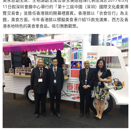
吳永恩副主席、王柏源副主席及黎玉美總經理代表出席於2017年5月
11日假深圳會展中心舉行的「第十三屆中國（深圳）國際文化產業博
覽交易會」並擔任香港館的開幕禮嘉賓。香港館以「衣食住行」為主
題，美食方面，今年香港館以模擬美食車介紹15款充滿東、西方及香
港本地特色的美食車食品，吸引無數觀眾。