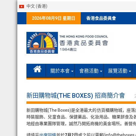
中文 (香港)
Skip
2026年08月9日 星期日
香港食品委員會
to
content
關於本會
會務活動
展覽活動
新田購物城(THE BOXES) 招商簡介會
新田購物城(The Boxes)是全港最大的仿貨櫃購物城
時裝服飾、兒童食品、保健藥品、化妝用品、糖果餅食及
地經由專業團隊管理，誠然乃開拓商機的黃金場所。善營有
請填妥
出席回條
並於
7月2日
或之前以電郵(info@thebox