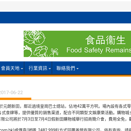
會員天地
行業資訊
聯絡我們
2017-06-22
，座落於元朗新田，鄰近過境皇崗巴士總站，佔地42萬平方呎。場內設有各
各式食肆等，提供優質的銷售渠道，配合不同類型文娛康樂活動。購物城
限公司將於7月3日至7月4日假新田購物城舉行招商簡介會，費用全免
es.com.hk)或傳真(號碼: 2482 9998)方式回覆善營有限公司。倘有查詢