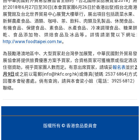
由中華民國對外貿易發展協會主辦的「台北國際食品展覽會2018」將
於2018年6月27日至30日(本會買家團6月26日於香港出發)假台北南港
展覽館及台北世界貿易中心展覽大樓舉行，展出項目包括蔬菜水果、
新鮮農產食品、酒類、咖啡、茶、飲料、肉類及乳製品、休閒食品、
有機食品、保健食品、素食品、水產食品、冷凍調理食品、糖果餅
乾、食品添加物、烘焙食品及冰品等。詳情請瀏覽以下網址:
http://www.foodtaipei.com.tw
。
為鼓勵港澳地區中、大型買家赴台灣參加展覽，中華民國對外貿易發
展協會將提供旅費優惠方案予買家，合資格買家可獲機票或指定酒店
住宿資助，視乎買家團人數而定。有意出席買家，請填妥
報名表
並於
2
月9日
或之前以電郵(info@hkfc.org.hk)或傳真(號碼: 2537 6864)方式
回覆本會秘書處。倘有查詢，請與本會梁小姐（電話：3925 6812）
聯絡。
版權所有 © 香港食品委員會