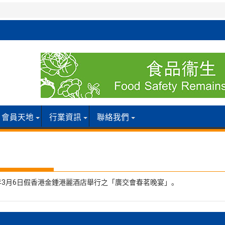
會員天地
行業資訊
聯絡我們
3月6日假香港金鍾港麗酒店舉行之「廣交會春茗晚宴」。