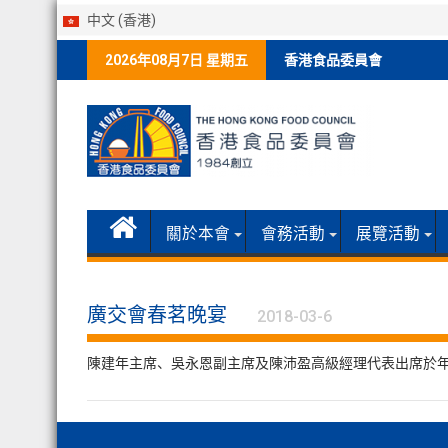
中文 (香港)
Skip
2026年08月7日 星期五
香港食品委員會
to
content
關於本會
會務活動
展覽活動
廣交會春茗晚宴
2018-03-6
陳建年主席、吳永恩副主席及陳沛盈高級經理代表出席於年