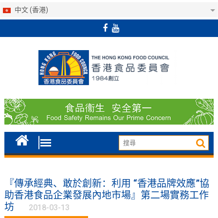
中文 (香港)
Skip
to
content
『傳承經典、敢於創新：利用 “香港品牌效應”協
助香港食品企業發展內地市場』第二場實務工作
坊
2018-03-13