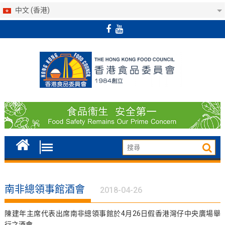
中文 (香港)
Skip
to
content
南非總領事館酒會
2018-04-26
陳建年主席代表出席南非總領事館於4月26日假香港灣仔中央廣場舉
行之酒會。