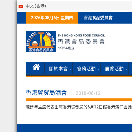
中文 (香港)
Skip
2026年08月6日 星期四
香港食品委員會
to
content
關於本會
會務活動
展覽活動
香港貿發局酒會
2018-06-12
陳建年主席代表出席香港貿發局於6月12日假香港灣仔會