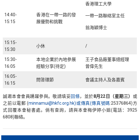
香港理工大學
14:40-
香港在一帶一路的發
一帶一路聯絡室主任
15:15
展優勢和挑戰
翁海穎博士
15:15-
小休
/
15:30
15:30-
本地企業於內地參展
王子食品廠董事總經理
16:05
經驗分享(待定)
曾偉先生
16:05-
問答環節
會議主持人及各嘉賓
16:15
誠邀本會會員踴躍參與。敬請填妥
回條
，並於
8月22日（星期三）
或
之前以電郵 (
minnamui@hkfc.org.hk)或傳真(傳真號碼
:25376864)方
式回覆本會秘書處。倘有查詢，請與本會梅伊婷小姐(電話：3925
6808)聯絡。