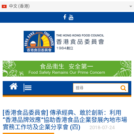
中文 (香港)
Skip
to
content
[香港食品委員會] 傳承經典、敢於創新：利用
“香港品牌效應”協助香港食品企業發展內地市場
實務工作坊及企業分享會 (四)
2018-07-24