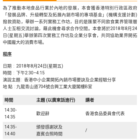
為了推動本地食品行業於內地的發展，本會獲香港特別行政區政府
「發展品牌、升級轉型及拓展內銷市場的專項基金」(機構支援計劃)
撥款資助，舉辦一系列實務工作坊，目的是匯聚不同飲食業界管理層
人士互相交流討論，藉此機會尋求合作空間。本會將於2018年8月24
日(星期五)舉辦第四次實務工作坊及企業分享會，共同協助業界開拓
中國龐大的消費市場。
程序
日期 : 2018年8月24日(星期五)
時間 : 下午2:30–4:15
演說主題 : 香港中小企業開拓內銷市場要訣及企業經驗分享
地 點 : 九龍青山道704號合興工業大廈閣樓B室
時間
主題 (以廣東話進行)
講者
14:30-
歡迎辭
香港食品委員會代表
14:35
14:35-
頒發感謝狀及
/
14:40
嘉賓合照時間