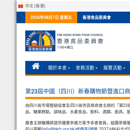
中文 (香港)
Skip
2026年08月7日 星期五
香港食品委員會
to
content
關於本會
會務活動
展覽活動
第23屆中國（四川）新春購物節暨進口
由四川省市場營銷協會及四川省供貨商商會主辦的「第23屆
品、糖果糕點、調味品、水產食品、飲料、酒類、廚具、
展會主辦機構將提供優惠參展方案予本會會員，組團參展優惠價
前以電郵(
info@hkfc.org.hk)或傳真(號碼
: 2537 686