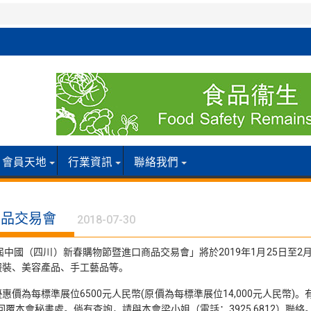
會員天地
行業資訊
聯絡我們
商品交易會
2018-07-30
中國（四川）新春購物節暨進口商品交易會」將於2019年1月25日至
服裝、美容產品、手工藝品等。
為每標準展位6500元人民幣(原價為每標準展位14,000元人民幣)
4)方式回覆本會秘書處。倘有查詢，請與本會梁小姐（電話：3925 6812）聯絡