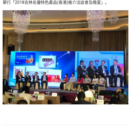
舉行「2018吉林名優特色產品(香港)推介洽談會及晚宴」。