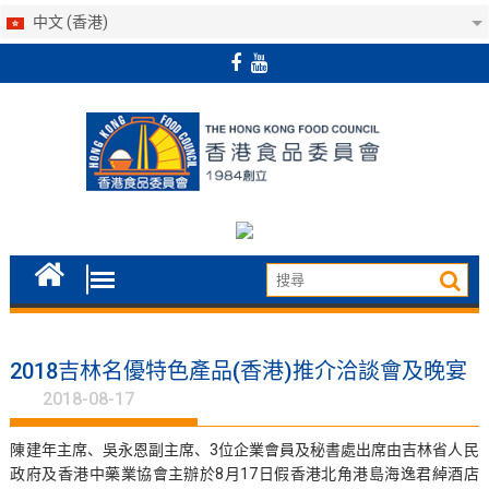
中文 (香港)
Skip
to
content
2018吉林名優特色產品(香港)推介洽談會及晚宴
2018-08-17
陳建年主席、吳永恩副主席、3位企業會員及秘書處出席由吉林省人民
政府及香港中藥業協會主辦於8月17日假香港北角港島海逸君綽酒店