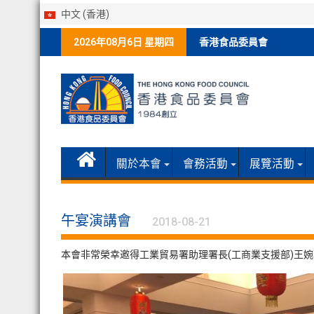
中文 (香港)
Skip
2026年08月6日 星期四
香港食品委員會
to
content
關於本會
會務活動
展覽活動
午宴演講會
2018-08-21
本會非常榮幸邀得工業貿易署助理署長(工商業支援部)王