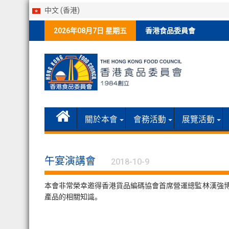
中文 (香港)
Skip
2026年08月7日 星期五
香港食品委員會
to
content
關於本會
會務活動
展覽活動
午宴演講會
2018-10-9
本會非常榮幸邀得香港貨品編碼協會首席營運總監林漢強博
產品的相關知識。