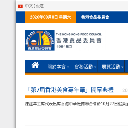
中文 (香港)
Skip
2026年08月8日 星期六
香港食品委員會
to
content
關於本會
會務活動
展覽活動
「第7屆香港美食嘉年華」開幕典禮
20
陳建年主席代表出席香港中華廠商聯合會於10月27日假