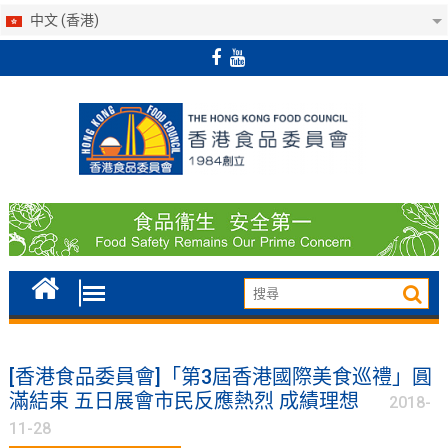
中文 (香港)
Skip
to
content
[香港食品委員會]「第3屆香港國際美食巡禮」圓
滿結束 五日展會市民反應熱烈 成績理想
2018-
11-28