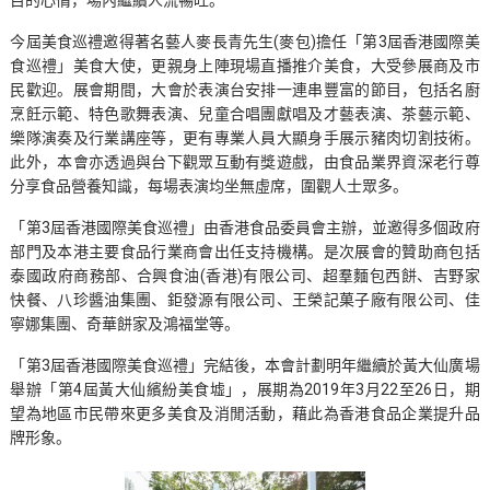
目的心情，場內繼續人流暢旺。
今屆美食巡禮邀得著名藝人麥長青先生(麥包)擔任「第3屆香港國際美
食巡禮」美食大使，更親身上陣現場直播推介美食，大受參展商及市
民歡迎。展會期間，大會於表演台安排一連串豐富的節目，包括名廚
烹飪示範、特色歌舞表演、兒童合唱團獻唱及才藝表演、茶藝示範、
樂隊演奏及行業講座等，更有專業人員大顯身手展示豬肉切割技術。
此外，本會亦透過與台下觀眾互動有獎遊戲，由食品業界資深老行尊
分享食品營養知識，每場表演均坐無虛席，圍觀人士眾多。
「第3屆香港國際美食巡禮」由香港食品委員會主辦，並邀得多個政府
部門及本港主要食品行業商會出任支持機構。是次展會的贊助商包括
泰國政府商務部、合興食油(香港)有限公司、超羣麵包西餅、吉野家
快餐、八珍醬油集團、鉅發源有限公司、王榮記菓子廠有限公司、佳
寧娜集團、奇華餅家及鴻福堂等。
「第3屆香港國際美食巡禮」完結後，本會計劃明年繼續於黃大仙廣場
舉辦「第4屆黃大仙繽紛美食墟」，展期為2019年3月22至26日，期
望為地區市民帶來更多美食及消閒活動，藉此為香港食品企業提升品
牌形象。