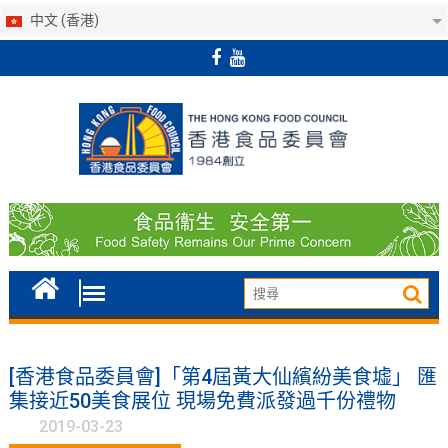
中文 (香港)
Skip
to
content
[香港食品委員會]「第4屆黃大仙繽紛美食墟」 匯
集接近50美食展位 現場免費派發過千份禮物
2019-03-23