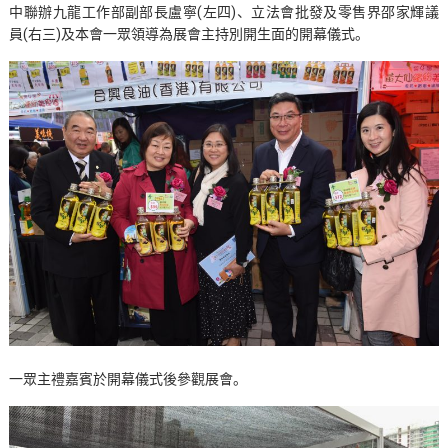
中聯辦九龍工作部副部長盧寧(左四)、立法會批發及零售界邵家輝議
員(右三)及本會一眾領導為展會主持別開生面的開幕儀式。
一眾主禮嘉賓於開幕儀式後參觀展會。