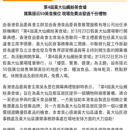
第4屆黃大仙繽紛美食墟
匯集接近50美食展位 現場免費派發過千份禮物
由香港食品委員會主辦並由香港食品委員會展覽服務有限公司出任承
辦機構的「第4屆黃大仙繽紛美食墟」於3月23日假黃大仙廣場舉行開
幕典禮，香港食品委員會主席吳永恩聯同一眾主禮嘉賓包括黃大仙區
議會主席李德康、黃大仙民政事務專員江潤珊、中聯辦九龍工作部副
部長盧寧及立法會批發及零售界邵家輝議員等主持別開生面的開幕儀
式，為活動揭開序幕。「第4屆黃大仙繽紛美食墟」於3月22日至26日
假黃大仙廣場隆重舉行，以「優質、實惠、健康」為主題，設有接近
50個展位銷售琳瑯滿目的地道小食、糧油食品、海味乾貨、糕點餅
乾、休閒食品及廚房用具，免費入場。
香港食品委員會主席吳永恩在開幕典禮致辭時表示，「第4屆黃大仙繽
紛美食墟」旨在為黃大仙及鄰區居民提供一個購物與娛樂兼備、適合
一家老幼參與的露天食品展覽，一方面協助本港食品製造及相關企業
推廣產品及發展品牌；另一方面為黃大仙及鄰區居民提供一個以優惠
價錢選購優質產品的機會。本會衷心感謝黃大仙區議會、黃大仙民政
事務處及黃大仙區康樂事務辦事處在場地安排方面的大力協助！
他續稱，今屆展會除提供大量折扣優惠外，並新增多個熟食參展商，