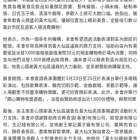
售賣各種美食及飲品如養顏花膠羹、惹味蠔飯、小鍋米線、秘制串
燒、日式玉子燒、清湯牛腩等，參觀人士將可大飽口福。他指出，展
會毗鄰香火鼎盛的黃大仙祠，優越位置加上精彩美食，定能吸引數以
萬計市民及遊客入場消費購物！
他表示，作為一個非牟利機構，本會希望透過活動表達對區內居民的
關懷。本會非常高興得到黃大仙區議員的鼎力支持，協助向區內有需
要家庭派發1,000張每張面值港幣20元的現金購物券於場內消費；同時
並向他們派發1,000張禮品換領券，讓本會可以聊表對區內居民的心
意。他衷心感謝黃大仙區議員的大力襄助，並多謝贊助商踴躍支持。
展會期間，本會邀請表演團體於3月23日至25日於表演台舉行多場精
彩演出，包括歌舞表演、豬肉切割示範、金曲獻唱、茶藝示範等，讓
入場觀眾不但盡享購物樂趣，更可欣賞精彩表演。此外，本會亦舉行
「開心購物有獎遊戲」，派發由贊助商送出近1,000份禮物，與眾同樂
最後，吳主席衷心感謝黃大仙區議會及黃大仙民政事務處對活動的大
力支持。本會亦感謝贊助商合興食油(香港)有限公司、鉅發源有限公
司、生記棧有限公司，並嗚謝王榮記菓子廠有限公司、業興肉食公
司、顏奇香茶莊、耆樂無窮管樂隊、黃大仙文娛協會及一眾參展商、
表演團體及參觀人士對展會的全力支持。他相信「黃大仙繽紛美食