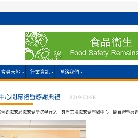
會員天地
行業資訊
聯絡我們
驗中心開幕禮暨感謝典禮
2019-03-28
日假青衣職安局職安健學院舉行之「身歷其境職安健體驗中心」開幕禮暨感