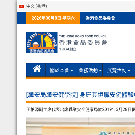
中文 (香港)
Skip
2026年08月8日 星期六
香港食品委員會
to
content
關於本會
會務活動
展覽活動
[職安局職安健學院] 身歷其境職安健體
王柏源副主席代表出席職業安全健康局於2019年3月28