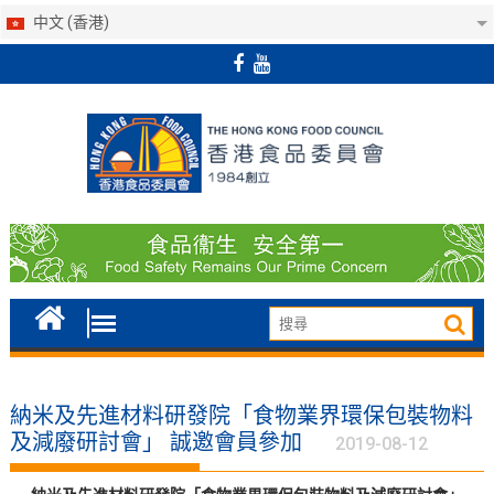
中文 (香港)
Skip
to
content
納米及先進材料研發院「食物業界環保包裝物料
及減廢研討會」 誠邀會員參加
2019-08-12