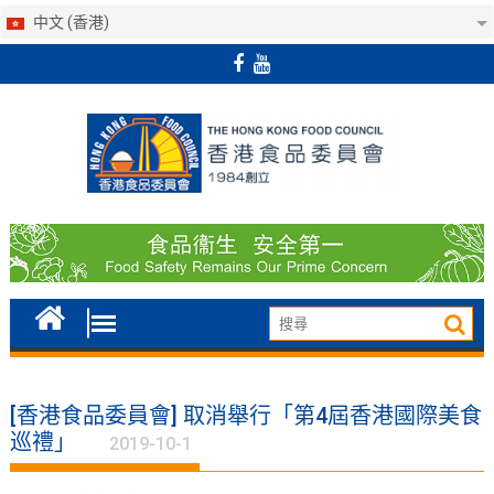
中文 (香港)
Skip
to
content
[香港食品委員會] 取消舉行「第4屆香港國際美食
巡禮」
2019-10-1