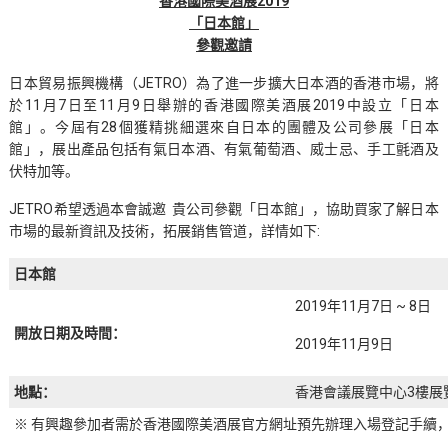
香港國際美酒展2019
「
日本館
」
參觀邀請
日本貿易振興機構（JETRO）為了進一步擴大日本酒的香港市場，將
於11月7日至11月9日舉辦的香港國際美酒展2019中設立「日本
館」。今屆有28個獲精挑細選來自日本的團體及公司參展「日本
館」，展出產品包括有氣日本酒、有氣葡萄酒、威士忌、手工氈酒及
伏特加等。
JETRO希望透過本會誠邀 貴公司參觀「日本館」，協助買家了解日本
市場的最新資訊及技術，拓展銷售管道，詳情如下:
日本館
2019年11月7日 ~ 8日
開放日期及時間：
2019年11月9日
地點：
香港會議展覽中心3樓展覽廳H
※ 有興趣參加者需於香港國際美酒展官方網址預先辦理入場登記手續，