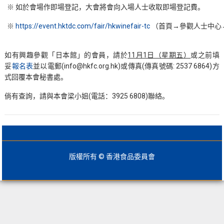
※ 如於會場作即場登記，大會將會向入場人士收取即場登記費。
※
https://event.hktdc.com/fair/hkwinefair-tc
（首頁→參觀人士中心
如有興趣參觀「日本館」的會員，請於
11月1日（星期五）
或之前填
妥
報名表
並以電郵(info@hkfc.org.hk)或傳真(傳真號碼: 2537 6864)方
式回覆本會秘書處。
倘有查詢，請與本會梁小姐(電話：3925 6808)聯絡。
版權所有 © 香港食品委員會