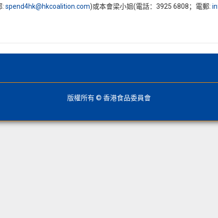
:
spend4hk@hkcoalition.com
)或本會梁小姐(電話：3925 6808；電郵:
i
版權所有 © 香港食品委員會