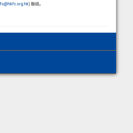
nfo@hkfc.org.hk
) 聯絡。