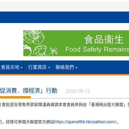
會員天地
行業資訊
聯絡我們
促消費．撐經濟」行動
2020-06-12
法會批發及零售界邵家輝議員邀請本會會員參與由「香港再出發大聯盟」
記，詳情可參閱大聯盟官方網站
https://spend4hk.hkcoalition.com/
。