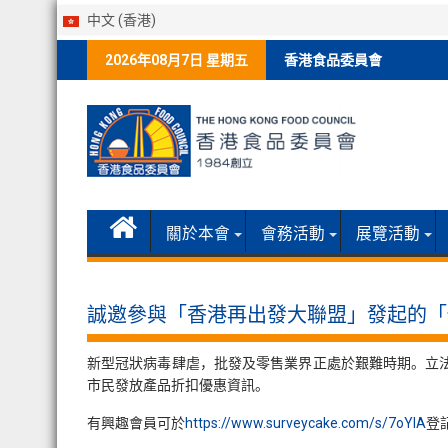
中文 (香港)
Skip
2026年08月7日 星期五
香港食品委員會
to
content
關於本會
會務活動
展覽活動
誠邀參與「香港再出發大聯盟」發起的「
新型冠狀病毒肆虐，批發及零售業界正處於艱難時期。立
市民發放產品折扣優惠資訊。
有興趣會員可於
https://www.surveycake.com/s/7oYlA
登