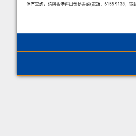
倘有查詢，請與香港再出發秘書處(電話：6155 9138；電郵