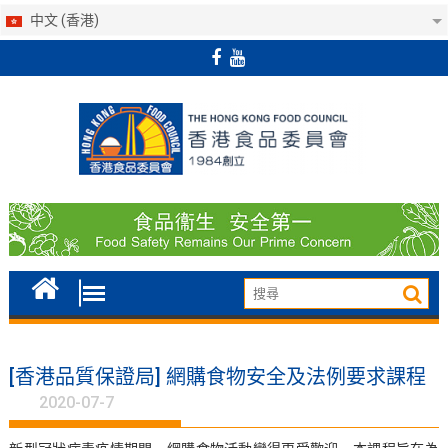
中文 (香港)
Skip
to
content
[香港品質保證局] 網購食物安全及法例要求課程
2020-07-7