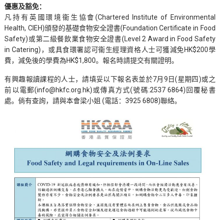
優惠及豁免：
凡持有英國環境衞生協會(Chartered Institute of Environmental
Health, CIEH)頒發的基礎食物安全證書(Foundation Certificate in Food
Safety)或第二級餐飲業食物安全證書(Level 2 Award in Food Safety
in Catering)，或具食環署認可衞生經理資格人士可獲減免HK$200學
費，減免後的學費為HK$1,800。報名時請提交有關證明。
有興趣報讀課程的人士，請填妥以下報名表並於7月9日(星期四)或之
前以電郵(info@hkfc.org.hk)或傳真方式(號碼:2537 6864)回覆秘書
處。倘有查詢，請與本會梁小姐 (電話：3925 6808)聯絡。